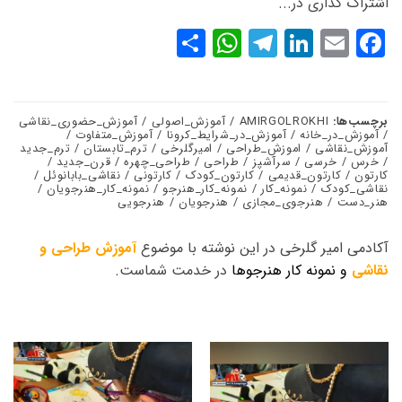
اشتراک گذاری در...
WhatsApp
Share
Telegram
LinkedIn
Facebook
Email
برچسب‌ها:
AMIRGOLROKHI / آموزش_اصولی / آموزش_حضوری_نقاشی
/ آموزش_در_خانه / آموزش_در_شرایط_کرونا / آموزش_متفاوت /
آموزش_نقاشی / اموزش_طراحی / امیرگلرخی / ترم_تابستان / ترم_جدید
/ خرس / خرسی / سرآشپز / طراحی / طراحی_چهره / قرن_جدید /
کارتون / کارتون_قدیمی / کارتون_کودک / کارتونی / نقاشی_بابانوئل /
نقاشی_کودک / نمونه_کار / نمونه_کار_هنرجو / نمونه_کار_هنرجویان /
هنر_دست / هنرجوی_مجازی / هنرجویان / هنرجویی
آکادمی امیر گلرخی در این نوشته با موضوع
آموزش طراحی و
نقاشی
و نمونه کار هنرجوها
در خدمت شماست.