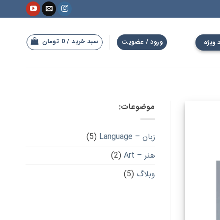
سبد خرید /
0
تومان
 ویژه
ورود / عضویت
موضوعات:
زبان – Language
(5)
هنر – Art
(2)
وبلاگ
(5)