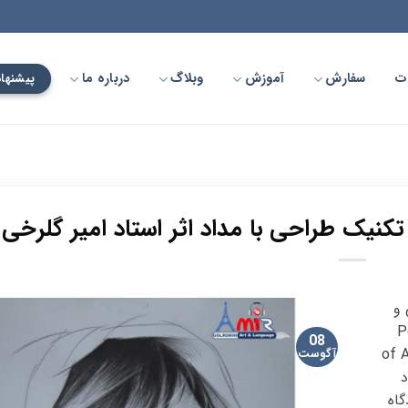
ت
سفارش
آموزش
وبلاگ
درباره ما
پیشنهاد
تکنیک طراحی با مداد اثر استاد امیر گلرخی
 و
. Portrait
08
of 
آگوست
د
اه