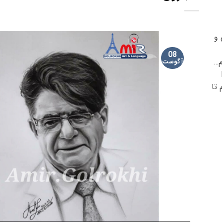
 و
08
م…
آگوست
قدم به قدم تا