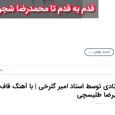
ادامه مطلب
→
پی
تادی توسط استاد امیر گلرخی | با آهنگ قاف 
یرضا طلیسچی