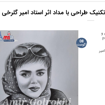
نیک طراحی با مداد اثر استاد امیر گلرخی
 و
. Portrait
08
آگوست
میر