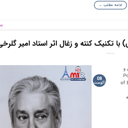
ادامه مطلب
→
پی
با تکنیک کنته و زغال اثر استاد امیر گلرخی
 و
ماست. Portrait
08
of 
آگوست
ه