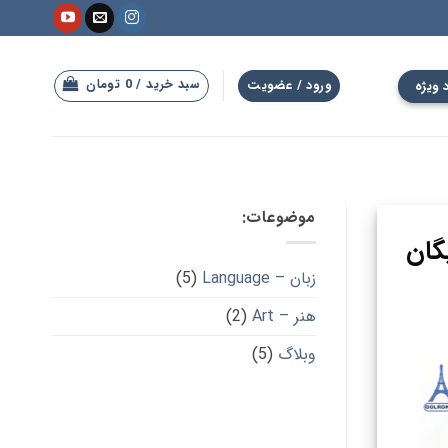
سبد خرید /
0
تومان
 ویژه
ورود / عضویت
موضوعات:
گان
زبان – Language
(5)
هنر – Art
(2)
وبلاگ
(5)