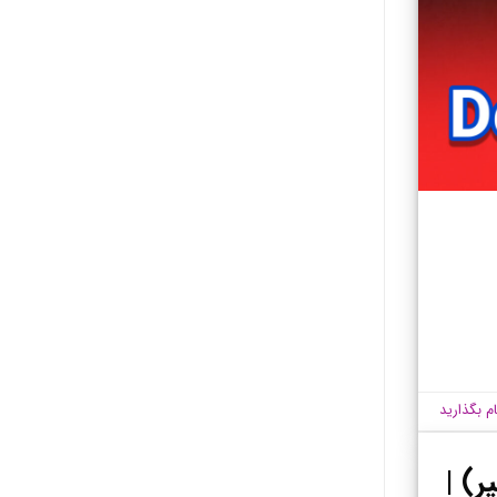
ام بگذارید
ر) |