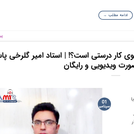
ادامه مطلب
→
پی
سوی کار درستی است؟! | استاد امیر گلرخی پا
رت ویدیویی و رایگان
ا
01
سپتامبر
ر