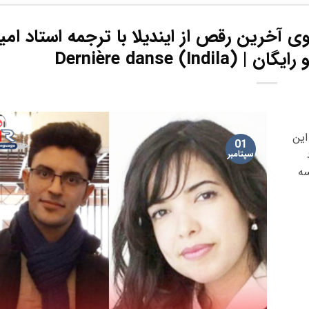
آخرین رقص از ایندیلا با ترجمه استاد امیر
Dernière danse (I
این
01
سپتامبر
 جلسه