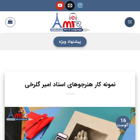
فتن
ه
حتوا
پیشنهاد ویژه
نمونه کار هنرجوهای استاد امیر گلرخی
16
آگوست