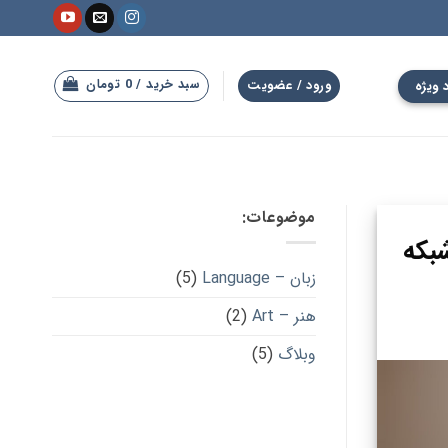
سبد خرید /
0
تومان
 ویژه
ورود / عضویت
موضوعات:
س | شبکه
زبان – Language
(5)
هنر – Art
(2)
وبلاگ
(5)