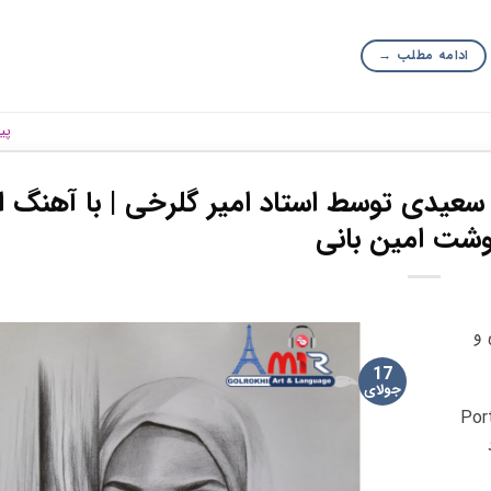
ادامه مطلب
→
پی
سعیدی توسط استاد امیر گلرخی | با آهنگ از
شت امین بانی
 و
17
جولای
Port