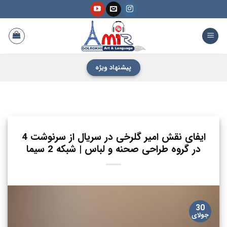
فتن
ه
حتوا
پیشنهاد ویژه
ایفای نقش امیر گلرخی در سریال از سرنوشت 4
در گروه طراحی صحنه و لباس | شبکه 2 سیما
30
جولای