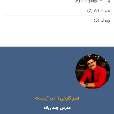
زبان – Language
(5)
هنر – Art
(2)
وبلاگ
(5)
امیر گلرخی | امیر آرتیست
مدرس چند زبانه