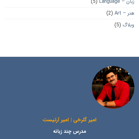
زبان – Language
(5)
هنر – Art
(2)
وبلاگ
(5)
امیر گلرخی | امیر آرتیست
مدرس چند زبانه