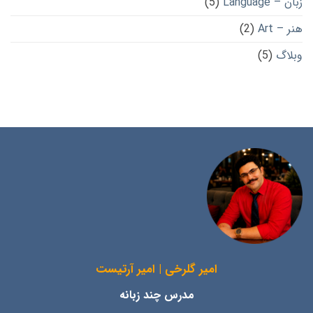
زبان – Language
(5)
هنر – Art
(2)
وبلاگ
(5)
امیر گلرخی | امیر آرتیست
مدرس چند زبانه