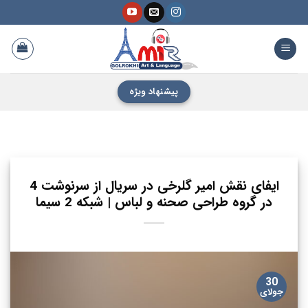
فتن
ه
حتوا
پیشنهاد ویژه
ایفای نقش امیر گلرخی در سریال از سرنوشت 4
در گروه طراحی صحنه و لباس | شبکه 2 سیما
30
جولای