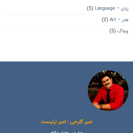
زبان – Language
(5)
هنر – Art
(2)
وبلاگ
(5)
امیر گلرخی | امیر آرتیست
مدرس چند زبانه