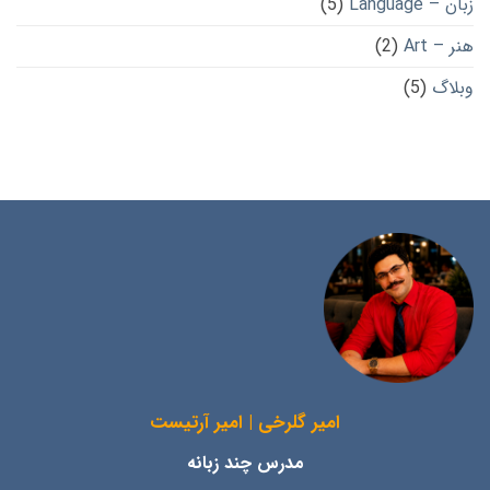
زبان – Language
(5)
هنر – Art
(2)
وبلاگ
(5)
امیر گلرخی | امیر آرتیست
مدرس چند زبانه