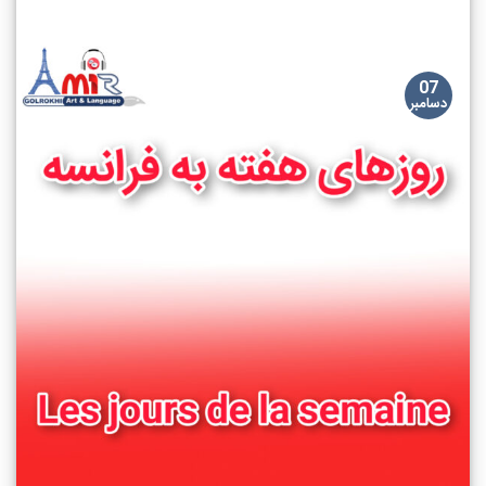
07
دسامبر