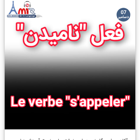
07
دسامبر