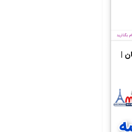
ام بگذارید
ن |