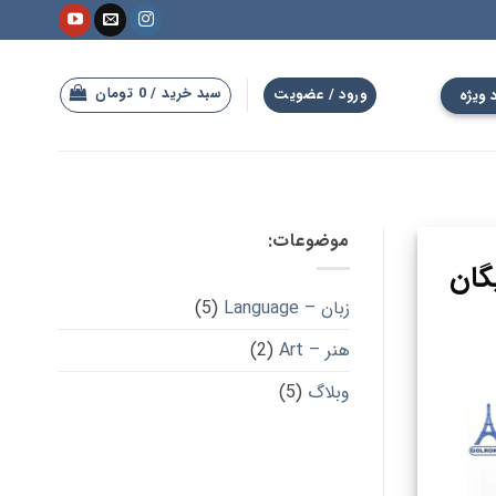
سبد خرید /
0
تومان
 ویژه
ورود / عضویت
موضوعات:
گان
زبان – Language
(5)
هنر – Art
(2)
وبلاگ
(5)