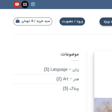
سبد خرید /
0
تومان
 ویژه
ورود / عضویت
موضوعات:
زبان – Language
(5)
هنر – Art
(2)
وبلاگ
(5)