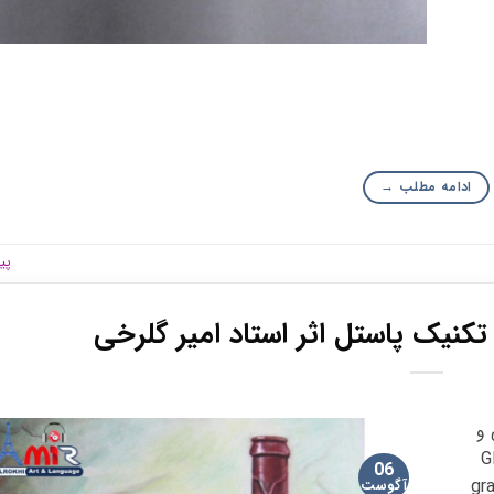
ادامه مطلب
→
پی
کنیک پاستل اثر استاد امیر گلرخی
 و
ت. Glow of
06
gr
آگوست