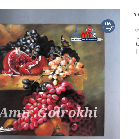
 و
06
painting P نقاشی
آگوست
ل
ا
]