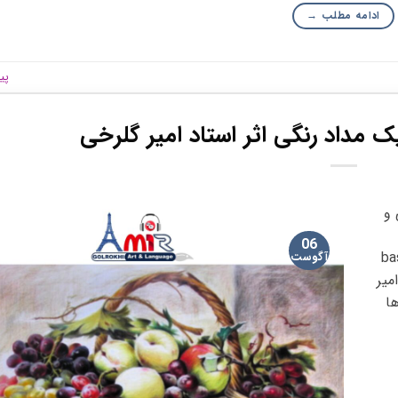
ادامه مطلب
→
پی
ک مداد رنگی اثر استاد امیر گلرخی
 و
06
ba
آگوست
میر
ا