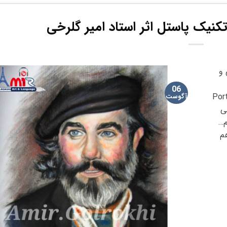
تکنیک پاستل اثر استاد امیر گلرخی
 و
06
Port
آگوست
رخی
یم…
م