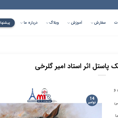
ت
سفارش
آموزش
وبلاگ
درباره ما
پیشنهاد
 پاستل اثر استاد امیر گلرخی
 و
14
painting P نقاشی
نوامبر
ا