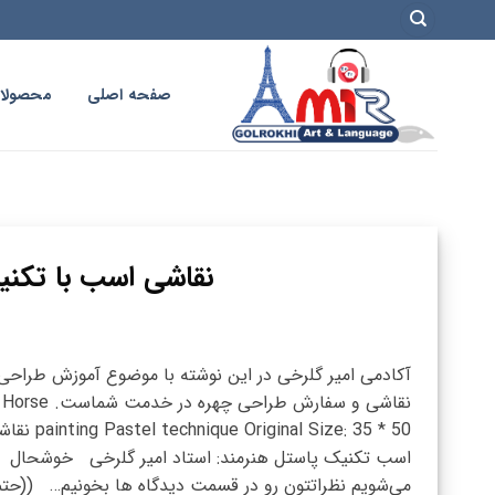
فتن
ه
حتوا
صفحه اصلی
محصولا
نقاشی اسب با تکنیک
آکادمی امیر گلرخی در این نوشته با موضوع آموزش طراحی
نقاشی و سفارش طراحی چهره در خدمت شماست. Horse
astel technique Original Size: 35 * 50
اسب تکنیک پاستل هنرمند: استاد امیر گلرخی خوشحال
می‌شویم نظراتتون رو در قسمت دیدگاه ها بخونیم… ((حتم