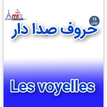
15
ژوئن