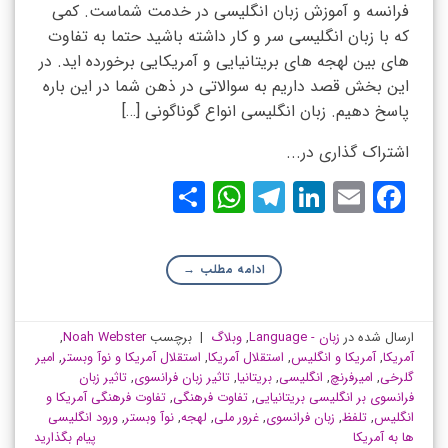
فرانسه و آموزش زبان انگلیسی در خدمت شماست. کمی
که با زبان انگلیسی سر و کار داشته باشید حتما به تفاوت
های بین لهجه های بریتانیایی و آمریکایی برخورده اید. در
این بخش قصد داریم به سوالاتی در ذهن شما در این باره
پاسخ دهیم. زبان انگلیسی انواع گوناگونی […]
اشتراک گذاری در...
WhatsApp
Share
Telegram
LinkedIn
Facebook
Email
ادامه مطلب
→
ارسال شده در
زبان - Language
,
وبلاگ
|
برچسب
Noah Webster
,
آمریکا
,
آمریکا و انگلیس
,
استقلال آمریکا
,
استقلال آمریکا و نوآ وبستر
,
امیر
گلرخی
,
امیرفرنچ
,
انگلیسی
,
بریتانیا
,
تاثیر زبان فرانسوی
,
تاثیر زبان
فرانسوی بر انگلیسی بریتانیایی
,
تفاوت فرهنگی
,
تفاوت فرهنگی آمریکا و
انگلیس
,
تلفظ
,
زبان فرانسوی
,
غرور ملی
,
لهجه
,
نوآ وبستر
,
ورود انگلیسی
ها به آمریکا
پیام بگذارید