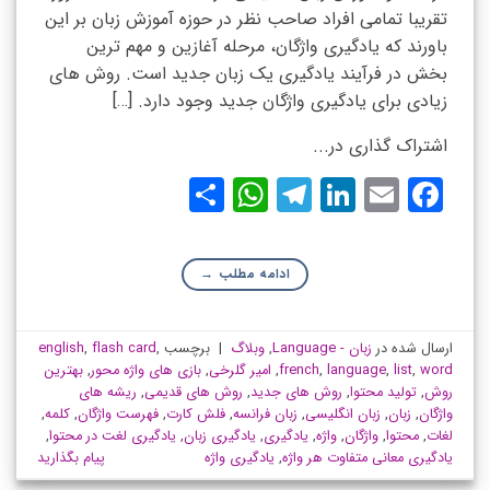
تقریبا تمامی افراد صاحب نظر در حوزه آموزش زبان بر این
باورند که یادگیری واژگان، مرحله آغازین و مهم ترین
بخش در فرآیند یادگیری یک زبان جدید است. روش های
زیادی برای یادگیری واژگان جدید وجود دارد. […]
اشتراک گذاری در...
WhatsApp
Share
Telegram
LinkedIn
Facebook
Email
ادامه مطلب
→
ارسال شده در
زبان - Language
,
وبلاگ
|
برچسب
,
flash card
,
english
word
,
list
,
language
,
french
,
امیر گلرخی
,
بازی های واژه محور
,
بهترین
روش
,
تولید محتوا
,
روش های جدید
,
روش های قدیمی
,
ریشه های
واژگان
,
زبان
,
زبان انگلیسی
,
زبان فرانسه
,
فلش کارت
,
فهرست واژگان
,
کلمه
,
لغات
,
محتوا
,
واژگان
,
واژه
,
یادگیری
,
یادگیری زبان
,
یادگیری لغت در محتوا
,
یادگیری معانی متفاوت هر واژه
,
یادگیری واژه
پیام بگذارید