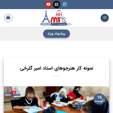
فتن
ه
حتوا
پیشنهاد ویژه
نمونه کار هنرجوهای استاد امیر گلرخی
16
آگوست